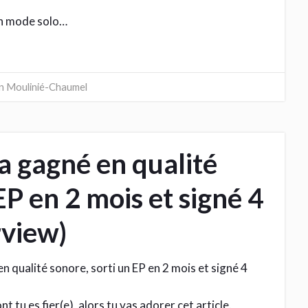
en mode solo…
en Moulinié-Chaumel
 gagné en qualité
EP en 2 mois et signé 4
rview)
 tu es fier(e), alors tu vas adorer cet article.