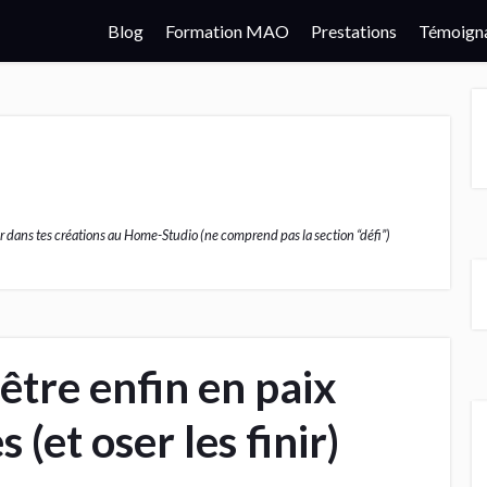
Blog
Formation MAO
Prestations
Témoign
ider dans tes créations au Home-Studio (ne comprend pas la section “défi”)
re enfin en paix
(et oser les finir)