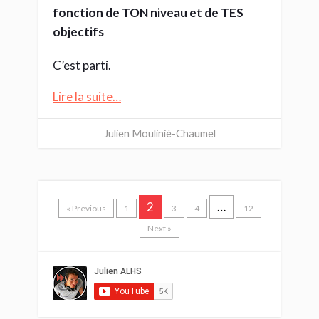
fonction de TON niveau et de TES
objectifs
C’est parti.
Lire la suite…
Julien Moulinié-Chaumel
2
…
« Previous
1
3
4
12
Next »