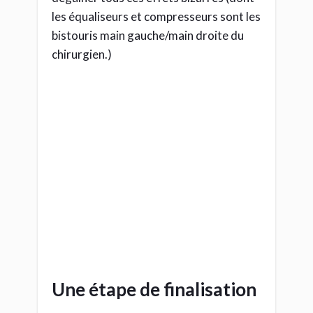
les équaliseurs et compresseurs sont les
bistouris main gauche/main droite du
chirurgien.)
Une étape de finalisation
Pour notre dessinateur, il s’agira de
gommer les traits de crayon restants,
scanner sa BD et la retoucher sur
photoshop pour ajouter des effets. (flou
de profondeur, dégradés de couleur,
etc..)
Pour toi, il s’agira de corriger les bruits
indésirables de prise de son, de placer
des effets de profondeur, de mettre en