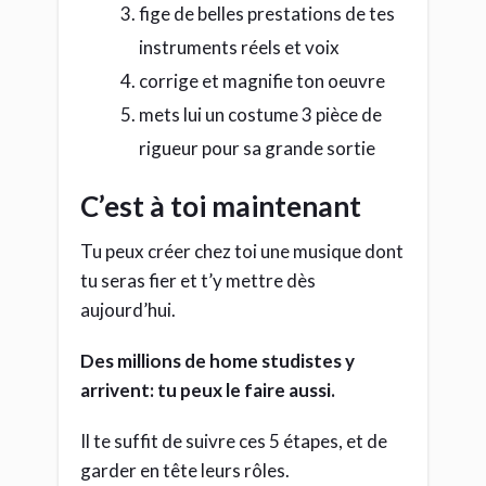
Il te suffit de suivre ces 5 étapes, et de
garder en tête leurs rôles.
…sans te mélanger les pinceaux 😉
Comme d’hab, on continue la discussion
dans les commentaires si ça t’a plu ou que
tu as une remarque.
Déjà, cela me fera très plaisir d’échanger
avec un vrai humain(e), mais en plus tu
soutiendras mon travail en offrant un
meilleur référencement à cet article.
Crédit photos (dans l’ordre): Alexandru
Petre, Garageband, AxxLC, ErnestDavies,