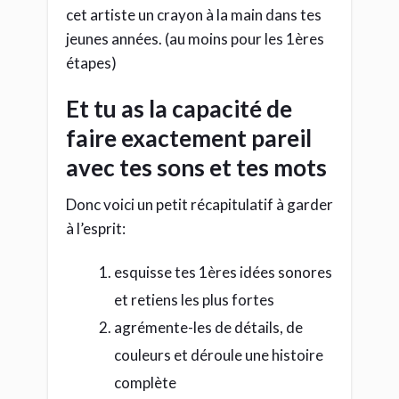
couleurs et déroule une histoire
complète
fige de belles prestations de tes
instruments réels et voix
corrige et magnifie ton oeuvre
mets lui un costume 3 pièce de
rigueur pour sa grande sortie
C’est à toi maintenant
Tu peux créer chez toi une musique dont
tu seras fier et t’y mettre dès
aujourd’hui.
Des millions de home studistes y
arrivent: tu peux le faire aussi.