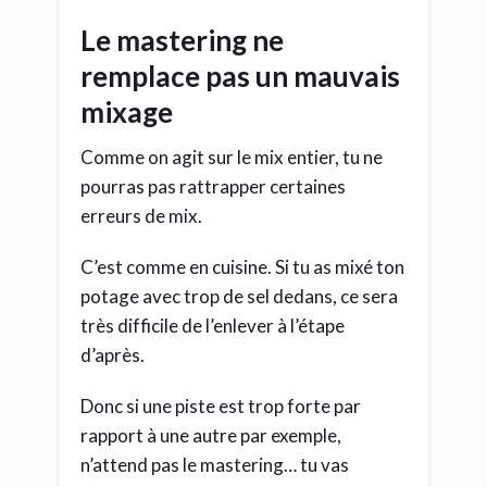
rapport à une autre par exemple,
n’attend pas le mastering… tu vas
t’arracher les cheveux. Reviens au mix et
bouge ce fader de volume: problème
réglé en 2mn.
Encore une fois: respecte bien chacune
des étapes.
C’est ainsi que tu avanceras
correctement.