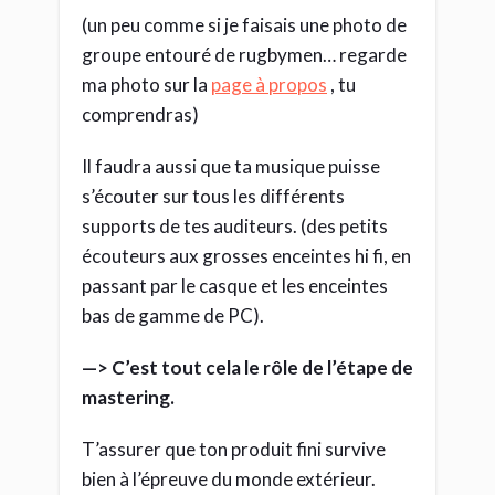
T’assurer que ton produit fini survive
bien à l’épreuve du monde extérieur.
Le mastering ne
remplace pas un mauvais
mixage
Comme on agit sur le mix entier, tu ne
pourras pas rattrapper certaines
erreurs de mix.
C’est comme en cuisine. Si tu as mixé ton
potage avec trop de sel dedans, ce sera
très difficile de l’enlever à l’étape
d’après.
Donc si une piste est trop forte par