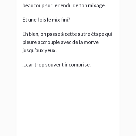
La piste
“Master”,
ici à
droite
5) Le mastering
(Encore un terme embué de mystère…
alors que pas du tout en fait)
Sur ta console virtuelle, le son de toutes
tes pistes se mélange dans une dernière
piste, dite « Maitre », avant de sortir sur
les enceintes.
C’est le bas de l’entonnoir sonore, si tu
veux.