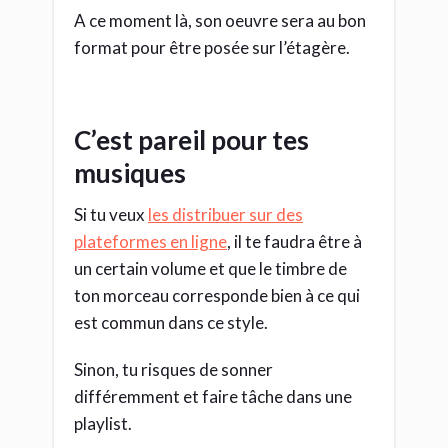
différemment et faire tâche dans une
playlist.
(un peu comme si je faisais une photo de
groupe entouré de rugbymen… regarde
ma photo sur la
page à propos
, tu
comprendras)
Il faudra aussi que ta musique puisse
s’écouter sur tous les différents
supports de tes auditeurs. (des petits
écouteurs aux grosses enceintes hi fi, en
passant par le casque et les enceintes
bas de gamme de PC).
—> C’est tout cela le rôle de l’étape de
mastering.