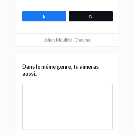
Bien débuter en MAO: 7+1 conseils
clés pour progresser en flèche
Production musicale: Un 1er morceau
100% home studio en 2 mois de M.A.O