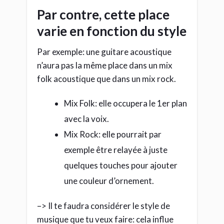
Mix Rock: elle pourrait par
exemple être relayée à juste
quelques touches pour ajouter
une couleur d’ornement.
–> Il te faudra considérer le style de
musique que tu veux faire: cela influe
beaucoup sur le rendu de ton mixage.
Et une fois le mix fini?
Eh bien, on passe à cette autre étape qui
pleure accroupie avec de la morve
jusqu’aux yeux.
…car trop souvent incomprise.