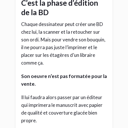
de qualité et couverture glacée bien
propre.
A ce moment là, son oeuvre sera au bon
format pour être posée sur l’étagère.
C’est pareil pour tes
musiques
Si tu veux
les distribuer sur des
plateformes en ligne
, il te faudra être à
un certain volume et que le timbre de
ton morceau corresponde bien à ce qui
est commun dans ce style.
Sinon, tu risques de sonner