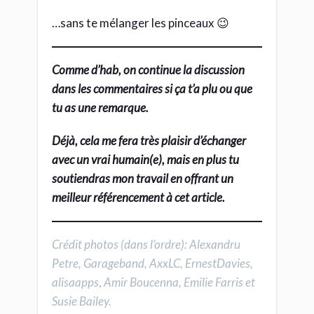
alisaapps
,
Amir Boucenna, Emilie Farris et
Susie Bailey.
Partagez
Tweetez
Julien Moulinié-Chaumel
Dans le même genre, tu aimeras
aussi...