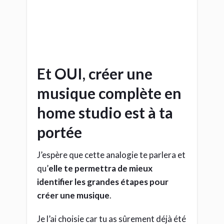
créer une musique
.
Je l’ai choisie car tu as sûrement déjà été
cet artiste un crayon à la main dans tes
jeunes années. (au moins pour les 1ères
étapes)
Et tu as la capacité de
faire exactement pareil
avec tes sons et tes mots
Donc voici un petit récapitulatif à garder
à l’esprit:
esquisse tes 1ères idées sonores
et retiens les plus fortes
agrémente-les de détails, de