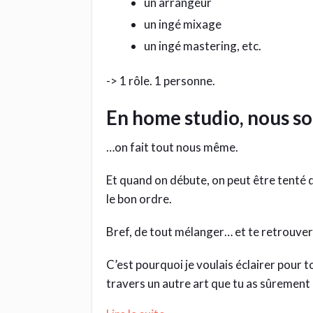
un arrangeur
un ingé mixage
un ingé mastering, etc.
-> 1 rôle. 1 personne.
En home studio, nous s
…on fait tout nous même.
Et quand on débute, on peut être tenté d
le bon ordre.
Bref, de tout mélanger… et te retrouver 
C’est pourquoi je voulais éclairer pour t
travers un autre art que tu as sûrement 