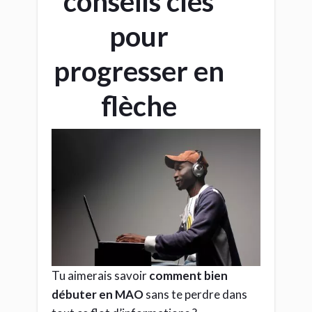
conseils clés
pour
progresser en
flèche
Tu aimerais savoir
comment bien
débuter en MAO
sans te perdre dans