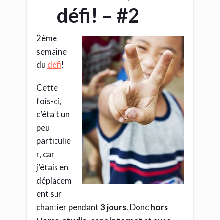
défi! – #2
2ème
semaine
du
défi
!
Cette
fois-ci,
c’était un
peu
particulie
r, car
j’étais en
déplacem
ent sur
chantier pendant
3 jours
. Donc
hors