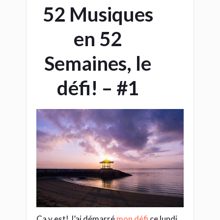
52 Musiques
en 52
Semaines, le
défi! – #1
Ça y est! J’ai démarré
mon défi
ce lundi