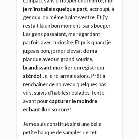
compact sans en louper une miette, moi
je m’installais quelque part
, accroupi, à
genoux, ou même à plat-ventre. Et j’y
restait là un bon moment, sans bouger.
Les gens passaient, me regardant
parfois avec curiosité. Et puis quand je
jugeais bon, je me relevait de ma
planque avec un grand sourire,
brandissant mon fier enregistreur
stéréo!
Je le ré-armais alors. Prêt à
renchaîner de nouveau quelques pas
vifs, suivis d’habiles roulades-fente-
avant pour
capturer le moindre
échantillon sonore!
Je me suis constitué ainsi une belle
petite banque de samples de cet