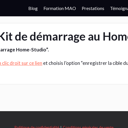
Blog
Formation MAO
Prestations
Témoign
“Kit de démarrage au Hom
marrage Home-Studio”.
n clic droit sur ce lien
et choisis l’option “enregistrer la cible du
Politique de confidentialité
∣
Conditions générales de vente