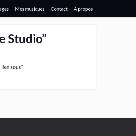
ages
Mes musiques
Contact
A propos
e Studio”
 lien sous”.