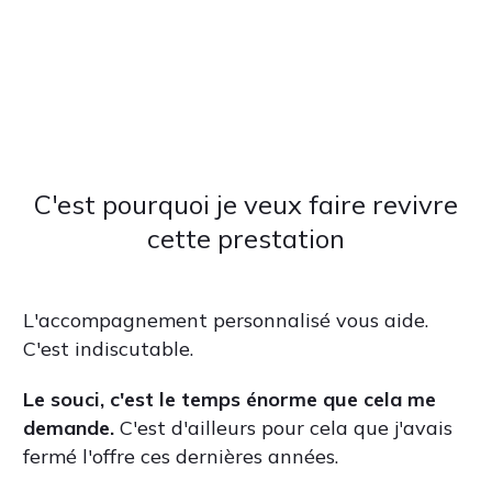
C'est pourquoi je veux faire revivre
cette prestation
L'accompagnement personnalisé vous aide.
C'est indiscutable.
Le souci, c'est le temps énorme que cela me
demande.
C'est d'ailleurs pour cela que j'avais
fermé l'offre ces dernières années.
Mais tu sais quoi? c'est aussi ce qui me
passionne le plus. Alors, j'ai décidé de faire
avec, quitte à limiter les places disponibles.
Travailler à vos côtés sur vos projets et
constater l'évolution, la motivation et la joie
que la création musicale vous inspire est