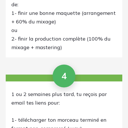
que tu dois faire, étape-par-étape:
je travaille sur ta propre production.
L'exemple est donc
concret,
immédiatement reproductible
et
d'un
apprentissage par l'exemple
qui est un des plus riches.
tu sais exactement
quoi faire,
comment le faire et quand le faire
tu peux
comparer tes propres
résultats avec le mien
et te
corriger, grâce au fichier audio .wav