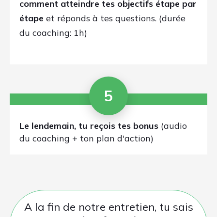
quoi faire en suivant
un véritable
plan d'action personnalisé
.
Tu pourras
clarifier tes doutes en
direct avec moi
et éviter de te
perdre à l'avenir dans de
mauvaises directions.
Bonus
:
enregistrement audio de
notre coaching
(tu n'es pas obligé.
Je demande la permission avant
d'enregistrer) +
plan d'action
format PDF.
Tu garderas ainsi une