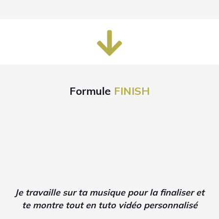
lien pour passer commande.
2
Tu m'envoies le
formulaire rempli
, ainsi
que
l'export de chaque piste de ton
morceau à terminer.
3
Je travaille sur ton morceau
en me filmant
et en expliquant ce que je fais au fur-et-à-