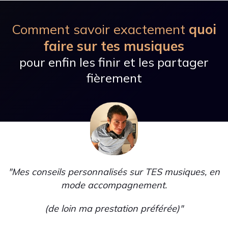
Comment savoir exactement
quoi
faire sur tes musiques
pour enfin les finir et les partager
fièrement
"Mes conseils personnalisés sur TES musiques, en
mode accompagnement.
(
de loin ma prestation préférée)"