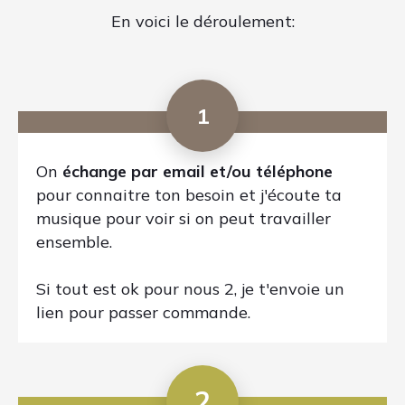
mesure. (durée environ 4h)
Selon le travail qu'il restera à faire sur ta
production, l'objectif de ma prestation sera
de:
1- finir une bonne maquette (arrangement
+ 60% du mixage)
ou
2- finir la production complète (100% du
mixage + mastering)
4