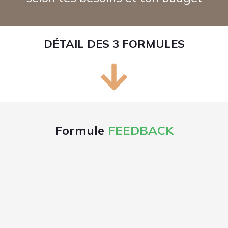
1
Après ta commande,
je t'envoies un email
pour en savoir plus sur toi
.
2
Tu m'envoies une musique à toi
(finie ou
non) par email, en me précisant tes
problèmes et attentes.