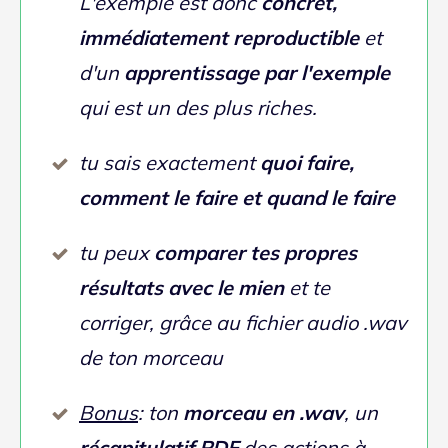
formule, j'ai tenu à en ajouter un dernier qui me
tient à coeur:
LE SUR-BONUS
Mon support E-mail illimité
Tu n'es pas lâché tout seul dans la nature.
J'assure le support.
-> Si tu as la moindre interrogation sur ce
qu'on a vu ensemble, tu m’envoies un email et je