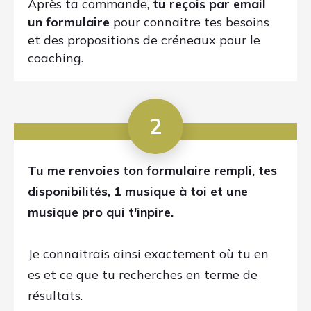
4
Le jour J, je t'envoi un lien pour me
rejoindre via visioconférence.
Je t'explique
comment atteindre tes objectifs étape par
étape
et réponds à tes questions. (durée
du coaching: 1h)
5
Le lendemain, tu reçois tes bonus
(audio
du coaching + ton plan d'action)