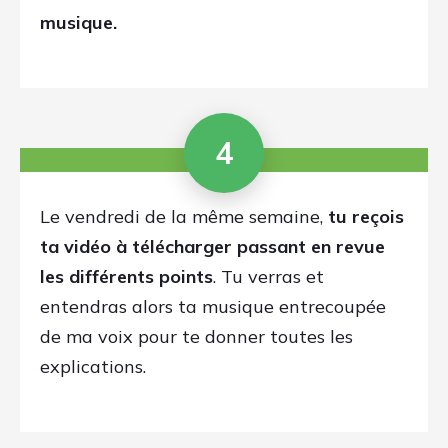
points à retravailler sur ta
musique
tu sauras exactement
quoi faire et
à quel moment de ta musique
,
grâce au format video
Bonus
: En plus de la vidéo, tu
recevras aussi
mes notes écrites
.
Tu pourras alors te concentrer sur
la vidéo sans avoir besoin de
reprendre toi-même des notes.