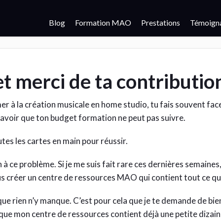
Blog
Formation MAO
Prestations
Témoign
et merci de ta contributio
er à la création musicale en home studio, tu fais souvent face
savoir que ton budget formation ne peut pas suivre.
utes les cartes en main pour réussir.
n à ce problème. Si je me suis fait rare ces dernières semaines,
 créer un centre de ressources MAO qui contient tout ce qu
 que rien n’y manque. C’est pour cela que je te demande de bi
que mon centre de ressources contient déjà une petite dizaine