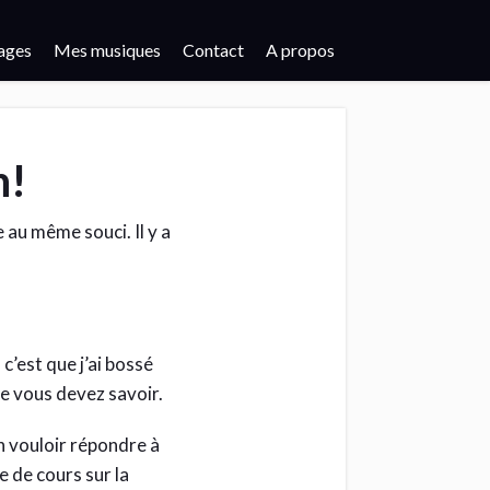
ages
Mes musiques
Contact
A propos
n!
 au même souci. Il y a
 c’est que j’ai bossé
e vous devez savoir.
en vouloir répondre à
 de cours sur la