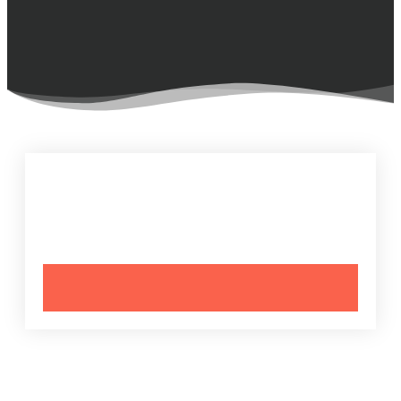
Tu veux regarder cette vidéo plus tard? Pas de
souci,
télécharge la en cliquant sur ce bouton
:
Télécharger ma formation